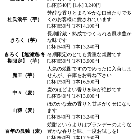
[1杯]]540円 [1本] 3,240円
芳醇な香りとまろやかな口当たりで多
杜氏潤平（芋）
くのお客様に愛されています
[1杯]650円 [1本] 4,100円
長期貯蔵・熟成でつくられる風味豊か
きろく（芋）
な味です
[1杯]540円 [1本] 3,240円
きろく【無濾過/冬
冬期限定のとても貴重な焼酎です
期限定】（芋）
[1杯]650円 [1本] 3,900円
人気の焼酎ですのでめったに入荷しま
魔王（芋）
せんが、在庫をお尋ね下さい
[1杯]750円 [1本] 6,500円
麦のほどよい香りを味が絶妙です
中々（麦）
[1杯]540円 [1本] 3,000円
ほのかな麦の香りと甘さがくせになり
山猿（麦）
ます
[1杯]540円 [1本] 3,240円
焼酎というよりはブランデーのような
百年の孤独（麦）
豊かな香りと味、一度お試しを!
[1杯]860円 [1本] 7,560円