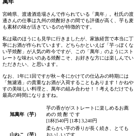
萬年
宮崎県、渡邊酒造場さんで作られている「萬年」。杜氏の渡
邊さんの仕事は九州の焼酎好きの間でも評価が高く、芋も麦
も素材の味が活きているのが特徴的です。
私は蔵のほうにも見学に行きましたが、家族経営で本当に丁
寧にお酒が作られています。どちらかといえば「芋っぽくな
い芋焼酎」が人気の昨今ですが、この「萬年」のようにスト
レートな味わいのある焼酎こそ、お好きな方には楽しんでい
ただきたい、と思います。
なお、1年に1回ですが秋～冬にかけての仕込みの時期には
「無濾過」の貴重なお酒が入荷することもあります！かねや
すの美味しい料理と、萬年の組み合わせ！！考えるだけでも
最高の時間になりますね。
芋の香ががストレートに楽しめるお薦
旭萬年（芋）
めの 焼 酎 で す
[1杯]540円 [1本] 3,240円
柔らかい芋の香りが長く続き、とても
山ねこ（芋）
おいしいです