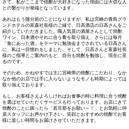
さて、私がここまで焼酎が大好きになった理由には大切な人
との繋がりが発端となっています。
あれはもう随分前のことになりますが、私は宮崎の青島グラ
ンドホテルの富森社長様のご縁で、日高酒店の日高さんをご
紹介していただきました。職人気質の酒屋さんとして焼酎、
ワイン、日本酒やそれに合う肴を取り揃え、さらには毎月
「食にあった酒」をテーマに勉強会までされている日高さん
に、私は一目惚れをしました。そして、日高さんと富森社長
様のご指導とご案内のもと、自分も焼酎を勉強し、現在に至
るのです。
そのため、かねやすでは主に宮崎県の焼酎にこだわり、なか
なか他のお店では手に入らないようなモノも時期によっては
取り揃えております。
もし、お客様さえよろしければお食事の時に料理に合う焼酎
を選ばせていただくサービスも行っております。お店にきて
焼酎のことに困ったら「若旦那をお願い～！」とお気軽に仲
居スタッフにお声かけ下さい。笑顔とおすすめの焼酎でお客
様に楽しい時間をお届けさせていただきます。